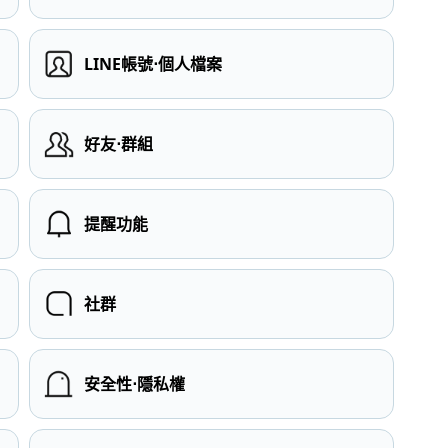
LINE帳號⋅個人檔案
）
好友⋅群組
提醒功能
社群
安全性⋅隱私權