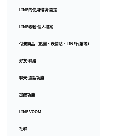
LINE的使用環境⋅設定
LINE帳號⋅個人檔案
付費商品（貼圖、表情貼、LINE代幣等）
好友⋅群組
聊天⋅通話功能
提醒功能
LINE VOOM
社群