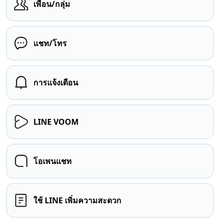
เพื่อน/กลุ่ม
แชท/โทร
การแจ้งเตือน
LINE VOOM
โอเพนแชท
ใช้ LINE เพิ่มความสะดวก