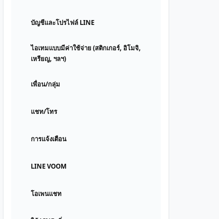
บัญชีและโปรไฟล์ LINE
ไอเทมแบบมีค่าใช้จ่าย (สติกเกอร์, อิโมจิ,
เหรียญ, ฯลฯ)
เพื่อน/กลุ่ม
แชท/โทร
การแจ้งเตือน
LINE VOOM
โอเพนแชท