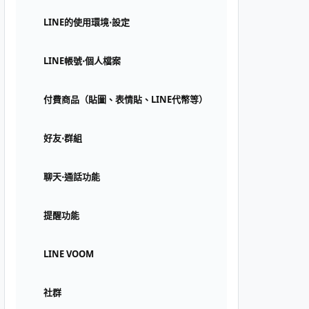
LINE的使用環境⋅設定
LINE帳號⋅個人檔案
付費商品（貼圖、表情貼、LINE代幣等）
好友⋅群組
聊天⋅通話功能
提醒功能
LINE VOOM
社群