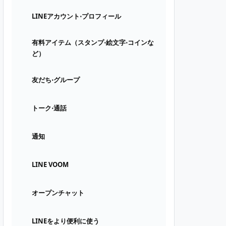
LINEアカウント⋅プロフィール
有料アイテム（スタンプ⋅絵文字⋅コインな
ど）
友だち⋅グループ
トーク⋅通話
通知
LINE VOOM
オープンチャット
LINEをより便利に使う