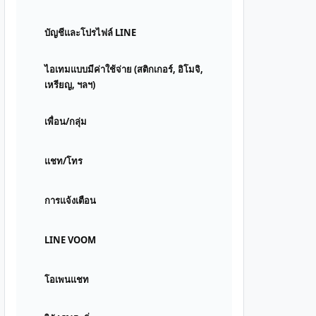
บัญชีและโปรไฟล์ LINE
ไอเทมแบบมีค่าใช้จ่าย (สติกเกอร์, อิโมจิ,
เหรียญ, ฯลฯ)
เพื่อน/กลุ่ม
แชท/โทร
การแจ้งเตือน
LINE VOOM
โอเพนแชท