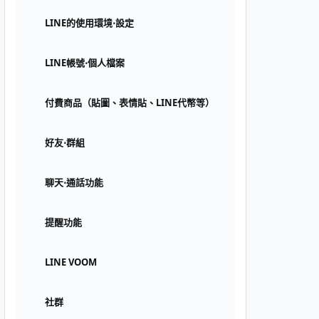
LINE的使用環境⋅設定
LINE帳號⋅個人檔案
付費商品（貼圖、表情貼、LINE代幣等）
好友⋅群組
聊天⋅通話功能
提醒功能
LINE VOOM
社群