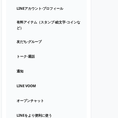
LINEアカウント⋅プロフィール
有料アイテム（スタンプ⋅絵文字⋅コインな
ど）
友だち⋅グループ
トーク⋅通話
通知
LINE VOOM
オープンチャット
LINEをより便利に使う