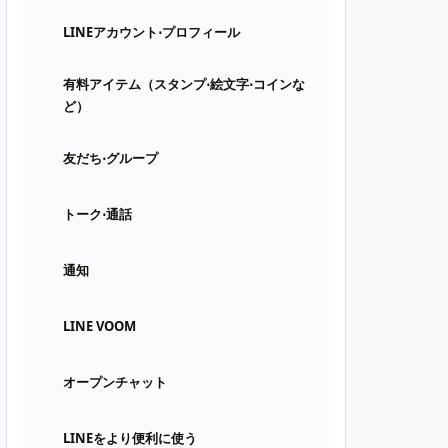
LINEアカウント⋅プロフィール
有料アイテム（スタンプ⋅絵文字⋅コインな
ど）
友だち⋅グループ
トーク⋅通話
通知
LINE VOOM
オープンチャット
LINEをより便利に使う