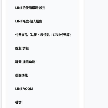
LINE的使用環境⋅設定
LINE帳號⋅個人檔案
付費商品（貼圖、表情貼、LINE代幣等）
好友⋅群組
聊天⋅通話功能
提醒功能
LINE VOOM
社群