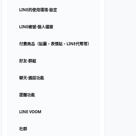
LINE的使用環境⋅設定
LINE帳號⋅個人檔案
付費商品（貼圖、表情貼、LINE代幣等）
好友⋅群組
聊天⋅通話功能
提醒功能
LINE VOOM
社群