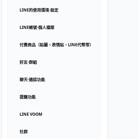
LINE的使用環境⋅設定
LINE帳號⋅個人檔案
付費商品（貼圖、表情貼、LINE代幣等）
好友⋅群組
聊天⋅通話功能
提醒功能
LINE VOOM
社群