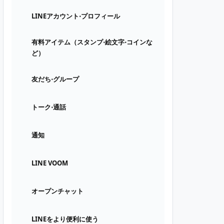
LINEアカウント⋅プロフィール
有料アイテム（スタンプ⋅絵文字⋅コインな
ど）
友だち⋅グループ
トーク⋅通話
通知
LINE VOOM
オープンチャット
LINEをより便利に使う