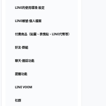
LINE的使用環境⋅設定
LINE帳號⋅個人檔案
付費商品（貼圖、表情貼、LINE代幣等）
好友⋅群組
聊天⋅通話功能
提醒功能
LINE VOOM
社群