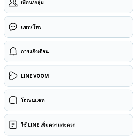
เพื่อน/กลุ่ม
แชท/โทร
การแจ้งเตือน
LINE VOOM
โอเพนแชท
ใช้ LINE เพิ่มความสะดวก