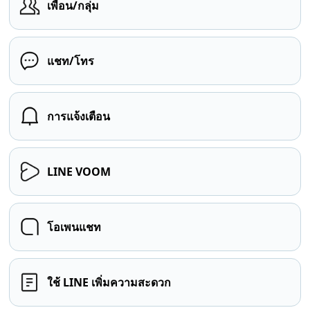
เพื่อน/กลุ่ม
แชท/โทร
การแจ้งเตือน
LINE VOOM
โอเพนแชท
ใช้ LINE เพิ่มความสะดวก