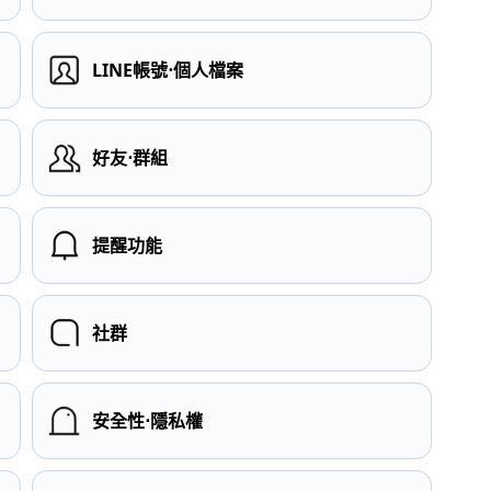
LINE帳號⋅個人檔案
）
好友⋅群組
提醒功能
社群
安全性⋅隱私權