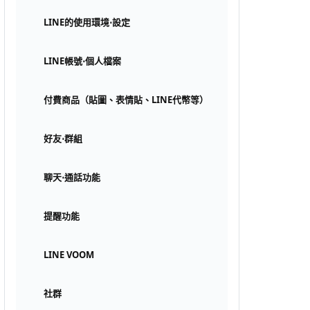
LINE的使用環境⋅設定
LINE帳號⋅個人檔案
付費商品（貼圖、表情貼、LINE代幣等）
好友⋅群組
聊天⋅通話功能
提醒功能
LINE VOOM
社群