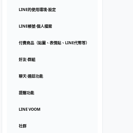
LINE的使用環境⋅設定
LINE帳號⋅個人檔案
付費商品（貼圖、表情貼、LINE代幣等）
好友⋅群組
聊天⋅通話功能
提醒功能
LINE VOOM
社群