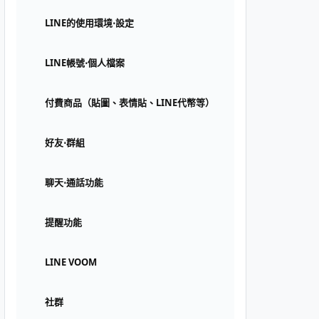
LINE的使用環境⋅設定
LINE帳號⋅個人檔案
付費商品（貼圖、表情貼、LINE代幣等）
好友⋅群組
聊天⋅通話功能
提醒功能
LINE VOOM
社群