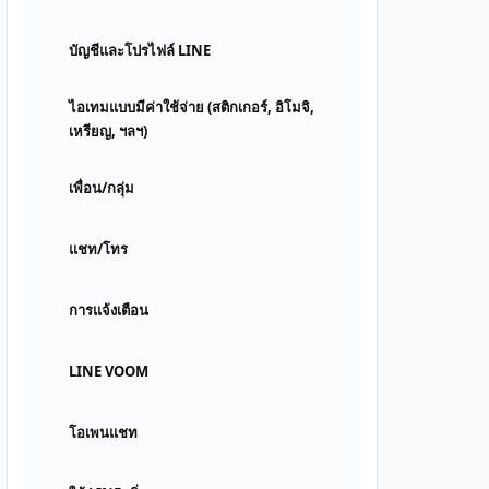
บัญชีและโปรไฟล์ LINE
ไอเทมแบบมีค่าใช้จ่าย (สติกเกอร์, อิโมจิ,
เหรียญ, ฯลฯ)
เพื่อน/กลุ่ม
แชท/โทร
การแจ้งเตือน
LINE VOOM
โอเพนแชท