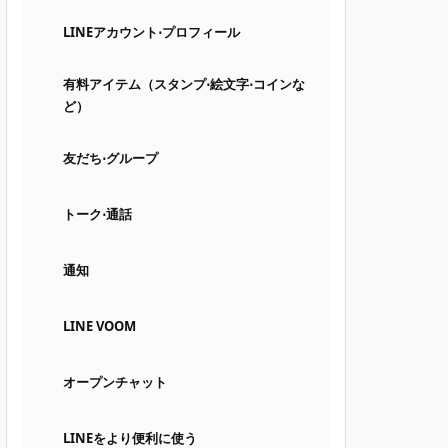
LINEアカウント⋅プロフィール
有料アイテム（スタンプ⋅絵文字⋅コインな
ど）
友だち⋅グループ
トーク⋅通話
通知
LINE VOOM
オープンチャット
LINEをより便利に使う