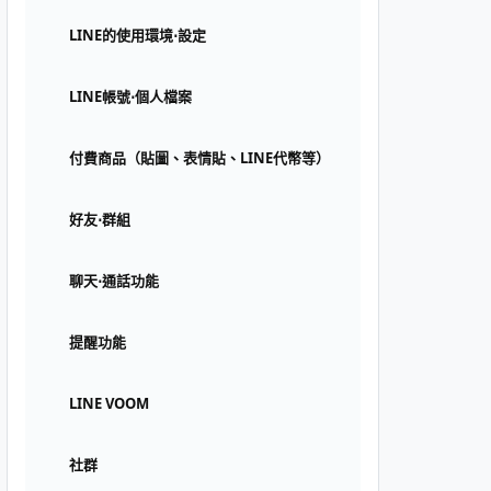
LINE的使用環境⋅設定
LINE帳號⋅個人檔案
付費商品（貼圖、表情貼、LINE代幣等）
好友⋅群組
聊天⋅通話功能
提醒功能
LINE VOOM
社群