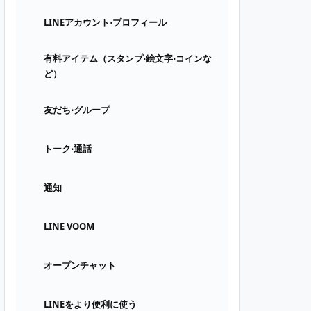
LINEアカウント⋅プロフィール
有料アイテム（スタンプ⋅絵文字⋅コインな
ど）
友だち⋅グループ
トーク⋅通話
通知
LINE VOOM
オープンチャット
LINEをより便利に使う