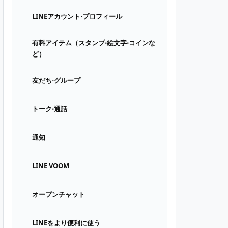
LINEアカウント⋅プロフィール
有料アイテム（スタンプ⋅絵文字⋅コインな
ど）
友だち⋅グループ
トーク⋅通話
通知
LINE VOOM
オープンチャット
LINEをより便利に使う