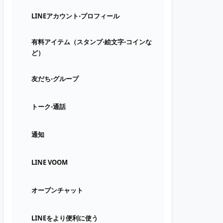
LINEアカウント⋅プロフィール
有料アイテム（スタンプ⋅絵文字⋅コインな
ど）
友だち⋅グループ
トーク⋅通話
通知
LINE VOOM
オープンチャット
LINEをより便利に使う