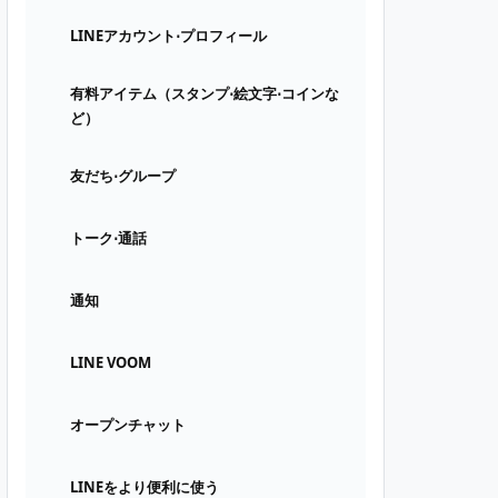
LINEアカウント⋅プロフィール
有料アイテム（スタンプ⋅絵文字⋅コインな
ど）
友だち⋅グループ
トーク⋅通話
通知
LINE VOOM
オープンチャット
LINEをより便利に使う