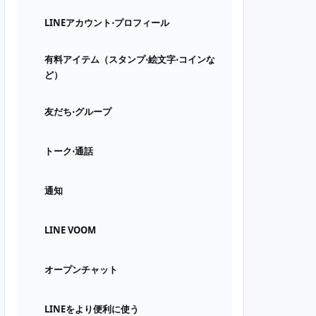
LINEアカウント⋅プロフィール
有料アイテム（スタンプ⋅絵文字⋅コインな
ど）
友だち⋅グループ
トーク⋅通話
通知
LINE VOOM
オープンチャット
LINEをより便利に使う