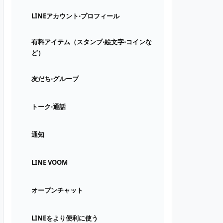
LINEアカウント⋅プロフィール
有料アイテム（スタンプ⋅絵文字⋅コインな
ど）
友だち⋅グループ
トーク⋅通話
通知
LINE VOOM
オープンチャット
LINEをより便利に使う