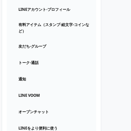
LINEアカウント⋅プロフィール
有料アイテム（スタンプ⋅絵文字⋅コインな
ど）
友だち⋅グループ
トーク⋅通話
通知
LINE VOOM
オープンチャット
LINEをより便利に使う