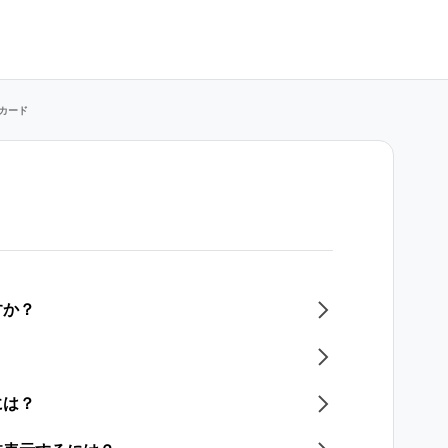
カード
すか？
には？