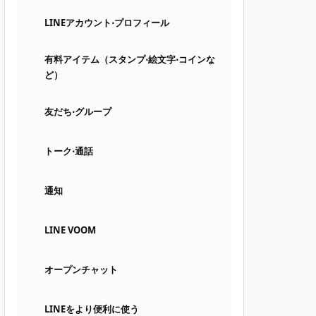
LINEアカウント⋅プロフィール
有料アイテム（スタンプ⋅絵文字⋅コインな
ど）
友だち⋅グループ
トーク⋅通話
通知
LINE VOOM
オープンチャット
LINEをより便利に使う