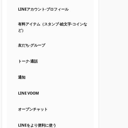
LINEアカウント⋅プロフィール
有料アイテム（スタンプ⋅絵文字⋅コインな
ど）
友だち⋅グループ
トーク⋅通話
通知
LINE VOOM
オープンチャット
LINEをより便利に使う