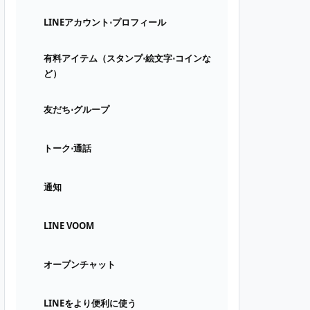
LINEアカウント⋅プロフィール
有料アイテム（スタンプ⋅絵文字⋅コインな
ど）
友だち⋅グループ
トーク⋅通話
通知
LINE VOOM
オープンチャット
LINEをより便利に使う