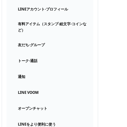
LINEアカウント⋅プロフィール
有料アイテム（スタンプ⋅絵文字⋅コインな
ど）
友だち⋅グループ
トーク⋅通話
通知
LINE VOOM
オープンチャット
LINEをより便利に使う