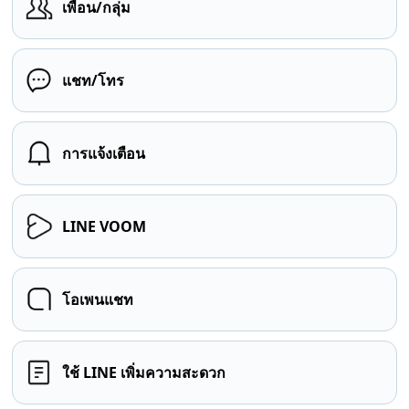
เพื่อน/กลุ่ม
แชท/โทร
การแจ้งเตือน
LINE VOOM
โอเพนแชท
ใช้ LINE เพิ่มความสะดวก