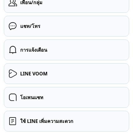
เพื่อน/กลุ่ม
แชท/โทร
การแจ้งเตือน
LINE VOOM
โอเพนแชท
ใช้ LINE เพิ่มความสะดวก