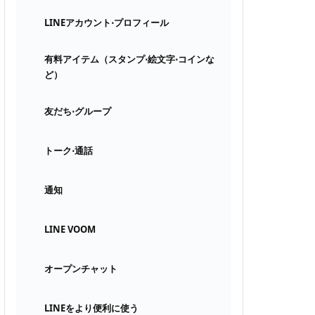
LINEアカウント⋅プロフィール
有料アイテム（スタンプ⋅絵文字⋅コインな
ど）
友だち⋅グループ
トーク⋅通話
通知
LINE VOOM
オープンチャット
LINEをより便利に使う