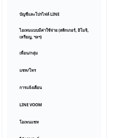
บัญชีและโปรไฟล์ LINE
ไอเทมแบบมีค่าใช้จ่าย (สติกเกอร์, อิโมจิ,
เหรียญ, ฯลฯ)
เพื่อน/กลุ่ม
แชท/โทร
การแจ้งเตือน
LINE VOOM
โอเพนแชท