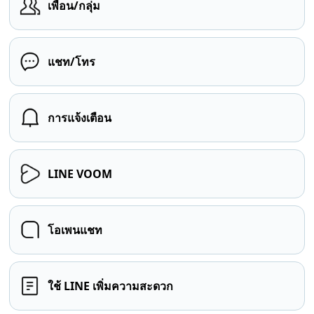
เพื่อน/กลุ่ม
แชท/โทร
การแจ้งเตือน
LINE VOOM
โอเพนแชท
ใช้ LINE เพิ่มความสะดวก