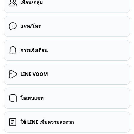
เพื่อน/กลุ่ม
แชท/โทร
การแจ้งเตือน
LINE VOOM
โอเพนแชท
ใช้ LINE เพิ่มความสะดวก