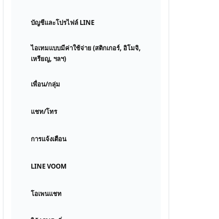
บัญชีและโปรไฟล์ LINE
ไอเทมแบบมีค่าใช้จ่าย (สติกเกอร์, อิโมจิ,
เหรียญ, ฯลฯ)
เพื่อน/กลุ่ม
แชท/โทร
การแจ้งเตือน
LINE VOOM
โอเพนแชท