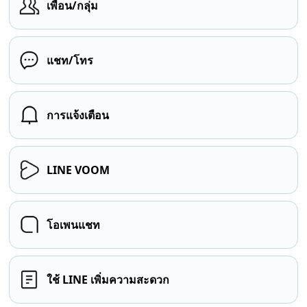
เพื่อน/กลุ่ม
แชท/โทร
การแจ้งเตือน
LINE VOOM
โอเพนแชท
ใช้ LINE เพิ่มความสะดวก