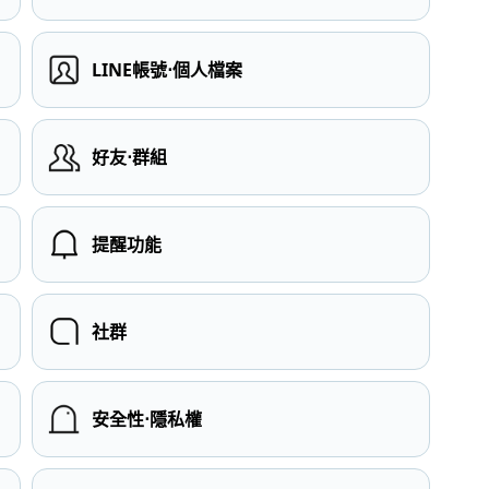
LINE帳號⋅個人檔案
）
好友⋅群組
提醒功能
社群
安全性⋅隱私權