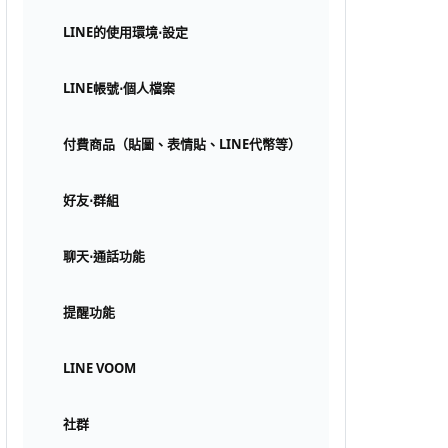
LINE的使用環境⋅設定
LINE帳號⋅個人檔案
付費商品（貼圖、表情貼、LINE代幣等）
好友⋅群組
聊天⋅通話功能
提醒功能
LINE VOOM
社群