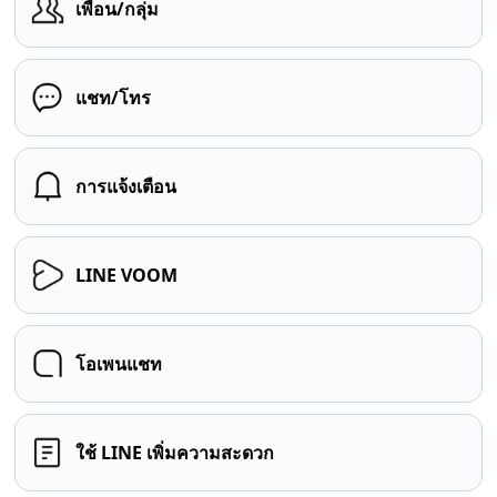
เพื่อน/กลุ่ม
แชท/โทร
การแจ้งเตือน
LINE VOOM
โอเพนแชท
ใช้ LINE เพิ่มความสะดวก