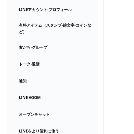
LINEアカウント⋅プロフィール
有料アイテム（スタンプ⋅絵文字⋅コインな
ど）
友だち⋅グループ
トーク⋅通話
通知
LINE VOOM
オープンチャット
LINEをより便利に使う