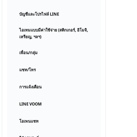
บัญชีและโปรไฟล์ LINE
ไอเทมแบบมีค่าใช้จ่าย (สติกเกอร์, อิโมจิ,
เหรียญ, ฯลฯ)
เพื่อน/กลุ่ม
แชท/โทร
การแจ้งเตือน
LINE VOOM
โอเพนแชท