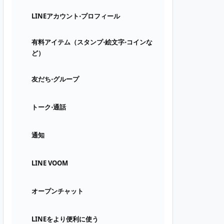
LINEアカウント⋅プロフィール
有料アイテム（スタンプ⋅絵文字⋅コインな
ど）
友だち⋅グループ
トーク⋅通話
通知
LINE VOOM
オープンチャット
LINEをより便利に使う