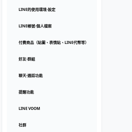
LINE的使用環境⋅設定
LINE帳號⋅個人檔案
付費商品（貼圖、表情貼、LINE代幣等）
好友⋅群組
聊天⋅通話功能
提醒功能
LINE VOOM
社群