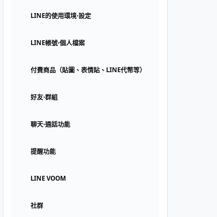
LINE的使用環境⋅設定
LINE帳號⋅個人檔案
付費商品（貼圖、表情貼、LINE代幣等）
好友⋅群組
聊天⋅通話功能
提醒功能
LINE VOOM
社群