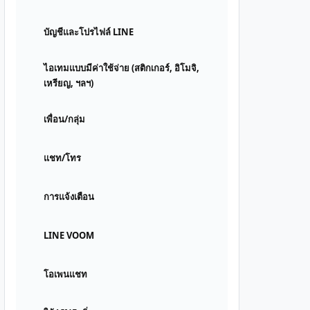
บัญชีและโปรไฟล์ LINE
ไอเทมแบบมีค่าใช้จ่าย (สติกเกอร์, อิโมจิ,
เหรียญ, ฯลฯ)
เพื่อน/กลุ่ม
แชท/โทร
การแจ้งเตือน
LINE VOOM
โอเพนแชท