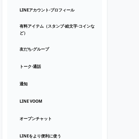
LINEアカウント⋅プロフィール
有料アイテム（スタンプ⋅絵文字⋅コインな
ど）
友だち⋅グループ
トーク⋅通話
通知
LINE VOOM
オープンチャット
LINEをより便利に使う